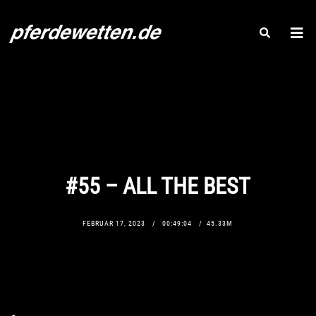
#55 – ALL THE BEST
FEBRUAR 17, 2023
00:49:04
45.33M