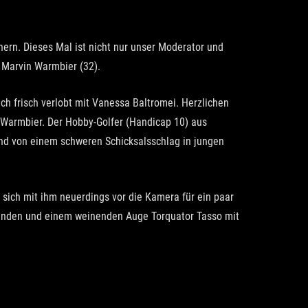
increase
or
rn. Dieses Mal ist nicht nur unser Moderator und
decrease
 Marvin Warmbier (32).
volume.
h frisch verlobt mit Vanessa Baltromei. Herzlichen
a Warmbier. Der Hobby-Golfer (Handicap 10) aus
nd von einem schweren Schicksalsschlag in jungen
t sich mit ihm neuerdings vor die Kamera für ein paar
henden und einem weinenden Auge Torquator Tasso mit