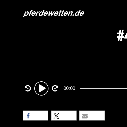
#
Audio
00:00
Player
teilen
teilen
E-Mail